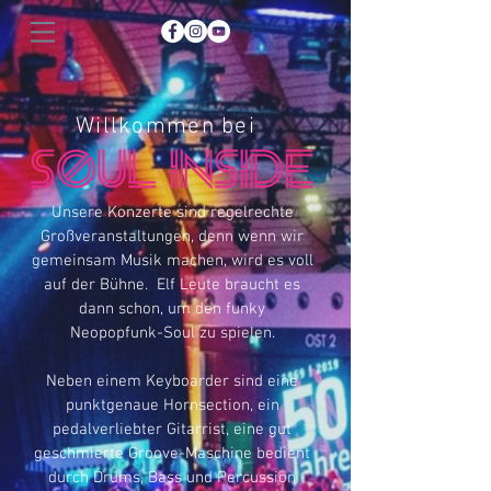
Willkommen bei
Unsere Konzerte sind regelrechte
Großveranstaltungen, denn wenn wir
gemeinsam Musik machen, wird es voll
auf der Bühne. Elf Leute braucht es
dann schon, um den funky
Neopopfunk-Soul zu spielen.
Neben einem Keyboarder sind eine
punktgenaue Hornsection, ein
pedalverliebter Gitarrist, eine gut
geschmierte Groove-Maschine bedient
durch Drums, Bass und Percussion