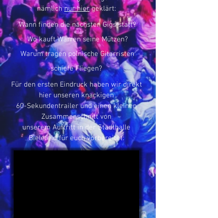
nämlich
nur hier
geklärt:
Wann finden die nächsten Gigs statt?
Wo kauft Warren seine Mützen?
Warum tragen polnische Gitarristen
schiefe Fliegen?
Für den ersten Eindruck haben wir direkt
hier unseren knackigen
60-Sekundentrailer und einen kleinen
Zusammenschnitt von
unserem Auftritt in der Stadthalle
Bielefeld für euch vorbereitet: